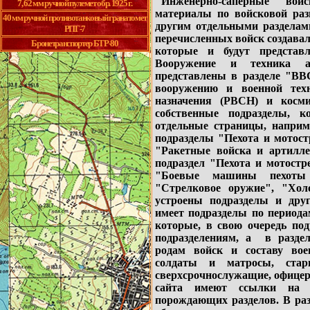
"Инженерно-саперные во
7, 62 мм ручной пулемет обр. 1925 г.
материалы по войсковой раз
40 мм ручной противотанковый гранатомет
другим отдельными разделами
РПГ-7
перечисленных войск создавал
Бронетранспортер БТР-80
которые и будут представ
Вооружение и техника 
представлены в разделе "ВВ
вооружению и военной техн
назначения (РВСН) и косм
собственные подразделы, 
отдельные страницы, наприм
подразделы "Пехота и мотост
"Ракетные войска и артилле
подраздел "Пехота и мотостр
"Боевые машины пехоты и
"Стрелковое оружие", "Хол
устроены подразделы и дру
имеет подразделы по периода
которые, в свою очередь под
подразделениям, а в раздел
родам войск и составу во
солдаты и матросы, ста
сверхсрочнослужащие, офицер
сайта имеют ссылки на 
порождающих разделов. В ра