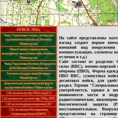
НОВОЕ 202
6
г.
Чины Управления генерал - инспектора
На сайте представлены мат
стрелковой части в войсках Военного
взгляд создает первое впе
Министерства
внешний вид вооружения
Чины Главного управления по
военнослужащих, элементы во
квартирному довольствию войск Военного
отличия и т.д.)
Министерства
Сайт состоит из разделов: 
X
Чины Управления Военного Воздушного
силы (ВВС), военно-морской
флота Военного Министерства
обороны (ПВО), Форма одежды
Элементы мундира чинов Военного
ПВО ВВС, сухопутных войс
Министерства
десантных войск, для удоб
Документы, регламентирующие форму
раздел. Термин "Специальные
одежды чинов Военного Министерства
употребляется, однако в п
7, 62 мм пистолет обр. 1933 года
(ТТ)
понимаются части и подра
7, 62 мм пистолет - пулемет обр. 1943 г. ППС
радиотехнические, инженерно
7, 62 мм самозарядная винтовка СВТ
биологической защиты (Р
восстановительные. Воору
7, 62 мм автомат Калашникова
представлены на страниц
модернизированный (АКМ)