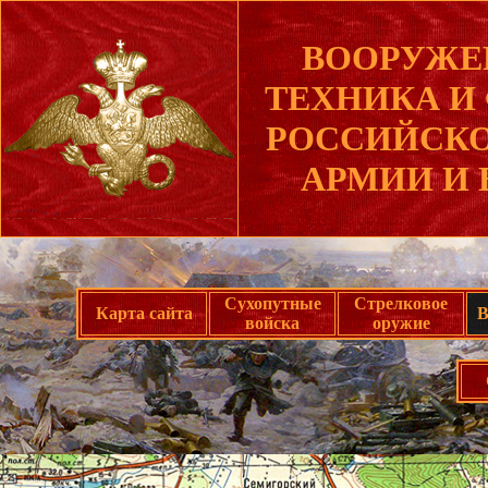
ВООРУЖЕ
ТЕХНИКА И
РОССИЙСКО
АРМИИ И 
Сухопутные
Стрелковое
Карта сайта
В
войска
оружие